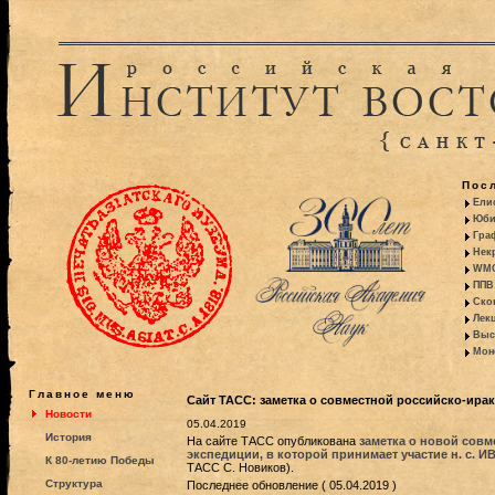
Пос
Ели
Юби
Гра
Некр
WMO:
ППВ 
Ско
Лекц
Выс
Моно
Главное меню
Cайт ТАСС: заметка о совместной российско-ира
Новости
05.04.2019
История
На сайте ТАСС опубликована
заметка о новой совм
экспедиции, в которой принимает участие н. с. И
К 80-летию Победы
ТАСС С. Новиков).
Структура
Последнее обновление ( 05.04.2019 )