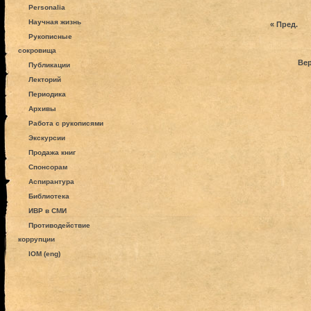
Personalia
Научная жизнь
« Пред.
Рукописные
сокровища
Вер
Публикации
Лекторий
Периодика
Архивы
Работа с рукописями
Экскурсии
Продажа книг
Спонсорам
Аспирантура
Библиотека
ИВР в СМИ
Противодействие
коррупции
IOM (eng)