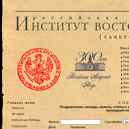
Пос
Юби
Гра
Некр
Ели
WMO:
ППВ 
Ско
Лекц
Выс
Моно
СО
Главное меню
Поздравления, награды, визиты, отчеты о 
Новости
прошедших ко
История
К 80-летию Победы
Фильтр
Сортировка
Структура
Дата
Название