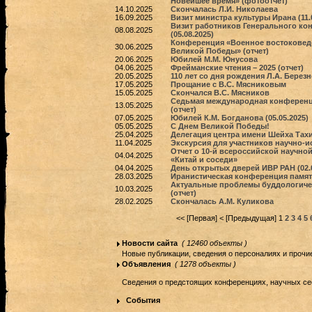
Новейшее время» (фотоотчет)
14.10.2025
Скончалась Л.И. Николаева
16.09.2025
Визит министра культуры Ирана (11.0
Визит работников Генерального кон
08.08.2025
(05.08.2025)
Конференция «Военное востоковеден
30.06.2025
Великой Победы» (отчет)
20.06.2025
Юбилей М.М. Юнусова
04.06.2025
Фрейманские чтения – 2025 (отчет)
20.05.2025
110 лет со дня рождения Л.А. Березн
17.05.2025
Прощание с В.С. Мясниковым
15.05.2025
Скончался В.С. Мясников
Седьмая международная конференц
13.05.2025
(отчет)
07.05.2025
Юбилей К.М. Богданова (05.05.2025)
05.05.2025
С Днем Великой Победы!
25.04.2025
Делегация центра имени Шейха Тахи
11.04.2025
Экскурсия для участников научно-и
Отчет о 10-й всероссийской научн
04.04.2025
«Китай и соседи»
04.04.2025
День открытых дверей ИВР РАН (02.0
28.03.2025
Иранистическая конференция памяти
Актуальные проблемы буддологиче
10.03.2025
(отчет)
28.02.2025
Скончалась А.М. Куликова
<< [Первая]
< [Предыдущая]
1
2
3
4
5
Новости сайта
( 12460 объекты )
Новые публикации, сведения о персоналиях и прочи
Объявления
( 1278 объекты )
Сведения о предстоящих конференциях, научных сесс
События