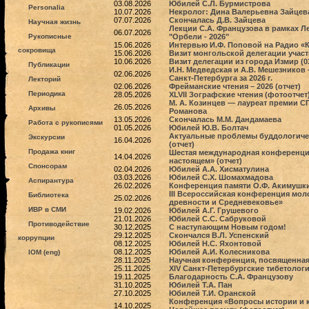
03.08.2026
Юбилей С.Л. Бурмистрова
Personalia
10.07.2026
Некролог: Дина Валерьевна Зайцева
07.07.2026
Скончалась Д.В. Зайцева
Научная жизнь
Лекции С.А. Французова в рамках 
06.07.2026
Рукописные
"Орбели - 2026"
15.06.2026
Интервью И.Ф. Поповой на Радио «К
сокровища
15.06.2026
Визит монгольской делегации учас
10.06.2026
Визит делегации из города Измир (03
Публикации
И.Н. Медведская и А.В. Мешезников
02.06.2026
Санкт-Петербурга за 2026 г.
Лекторий
02.06.2026
Фрейманские чтения – 2026 (отчет)
Периодика
28.05.2026
XLVII Зографские чтения (фотоотчет
М. А. Козинцев — лауреат премии СП
26.05.2026
Архивы
Романова
13.05.2026
Скончалась М.М. Дандамаева
Работа с рукописями
01.05.2026
Юбилей Ю.В. Болтач
Актуальные проблемы буддологиче
Экскурсии
16.04.2026
(отчет)
Продажа книг
Шестая международная конференци
14.04.2026
настоящем» (отчет)
Спонсорам
02.04.2026
Юбилей А.А. Хисматулина
03.03.2026
Юбилей С.Х. Шомахмадова
Аспирантура
26.02.2026
Конференция памяти О.Ф. Акимушкин
III Всероссийская конференция мо
Библиотека
25.02.2026
древности и Средневековье»
ИВР в СМИ
19.02.2026
Юбилей А.Г. Грушевого
21.01.2026
Юбилей С.С. Сабруковой
Противодействие
30.12.2025
C наступающим Новым годом!
29.12.2025
Скончался В.Л. Успенский
коррупции
08.12.2025
Юбилей Н.С. Яхонтовой
08.12.2025
Юбилей А.И. Колесникова
IOM (eng)
28.11.2025
Научная конференция, посвященная 
25.11.2025
XIV Санкт-Петербургские тибетологи
19.11.2025
Благодарность С.А. Французову
31.10.2025
Юбилей Т.А. Пан
27.10.2025
Юбилей Т.И. Оранской
Конференция «Вопросы истории и к
14.10.2025