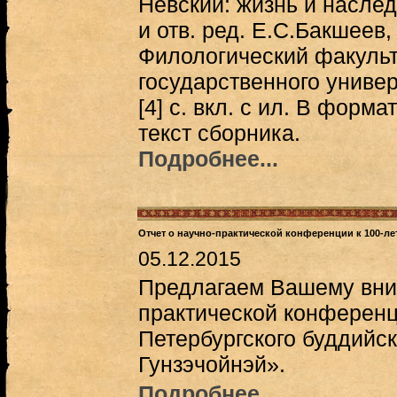
Невский: жизнь и наследи
и отв. ред. Е.С.Бакшеев,
Филологический факульт
государственного универси
[4] с. вкл. с ил. В фор
текст сборника.
Подробнее...
Отчет о научно-практической конференции к 100-л
05.12.2015
Предлагаем Вашему вним
практической конференц
Петербургского буддийс
Гунзэчойнэй».
Подробнее...