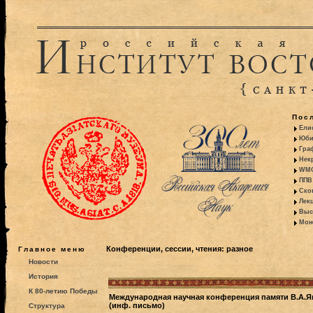
Пос
Ели
Юби
Гра
Некр
WMO:
ППВ 
Ско
Лекц
Выс
Моно
Конференции, сессии, чтения: разное
Главное меню
Новости
История
К 80-летию Победы
Международная научная конференция памяти В.А.Як
(инф. письмо)
Структура