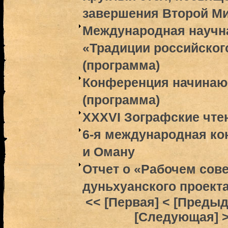
завершения Второй М
Международная научн
«Традиции российског
(программа)
Конференция начинаю
(программа)
XXXVI Зографские чте
6-я международная ко
и Оману
Отчет о «Рабочем со
дуньхуанского проекта
<< [Первая]
< [Преды
[Следующая] 