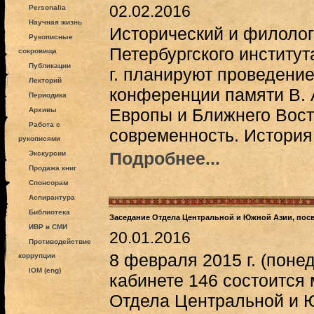
02.02.2016
Personalia
Научная жизнь
Исторический и филолог
Рукописные
Петербургского институт
сокровища
Публикации
г. планируют проведени
Лекторий
конференции памяти В. 
Периодика
Европы и Ближнего Вост
Архивы
Работа с
современность. История,
рукописями
Подробнее...
Экскурсии
Продажа книг
Спонсорам
Аспирантура
Библиотека
Заседание Отдела Центральной и Южной Азии, пос
ИВР в СМИ
20.01.2016
Противодействие
8 февраля 2015 г. (понед
коррупции
IOM (eng)
кабинете 146 состоится
Отдела Центральной и 