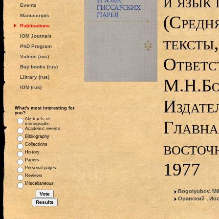
и язык 
Events
(Средня
Manuscripts
Publications
IOM Journals
тексты,
PhD Program
Videos (rus)
Ответс
Buy books (rus)
Library (rus)
М.Н.Бо
IOM (rus)
Издате
What's most interesting for
you?
Abstracts of
Главна
monographs
Academic events
Bibliography
восточ
Collections
History
Papers
1977
Personal pages
Reviews
Miscellaneous
Bogolyubov, Mik
Оранский , Ио