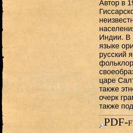
Автор в 1
Гиссарск
неизвест
населени
Индии. В 
языке ори
русский 
фольклор
своеобра
царе Сал
также эт
очерк гра
также по
PDF-f