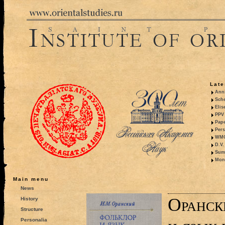
Late
Anni
Sche
Elis
PPV 
Pape
Pers
WMO,
D.V.
Summ
Mono
Main menu
News
Оранск
History
Structure
Personalia