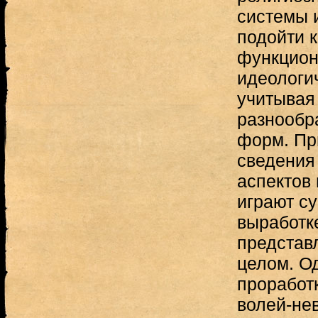
системы 
подойти 
функцион
идеологи
учитывая
разнообр
форм. Пр
сведения
аспектов
играют с
выработк
представ
целом. О
проработ
волей-не