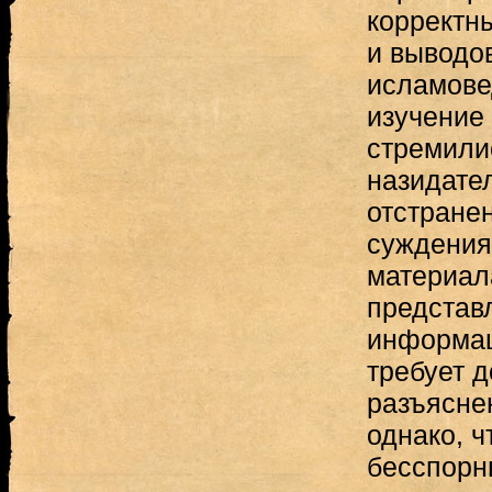
корректн
и выводо
исламовед
изучение
стремилис
назидател
отстранен
суждения
материала
представ
информац
требует 
разъяснен
однако, ч
бесспорн