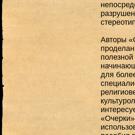
непосред
разрушен
стереотип
Авторы «
проделан
полезной 
начинающ
для более
специали
религиов
культурол
интересу
«Очерки»
использо