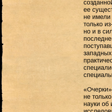
созданно
ее сущес
не имели 
только из
но и в си
последне
поступав
западных
практиче
специали
специаль
«Очерки»
не только
науки об
исследов