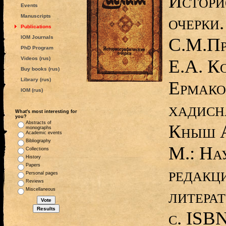
Истори
Events
очерки.
Manuscripts
Publications
IOM Journals
С.М.Пр
PhD Program
Videos (rus)
Е.А. Ко
Buy books (rus)
Library (rus)
Ермако
IOM (rus)
хадисна
What's most interesting for
you?
Abstracts of
Кныш А
monographs
Academic events
Bibliography
М.: На
Collections
History
Papers
редакц
Personal pages
Reviews
литера
Miscellaneous
с. ISB