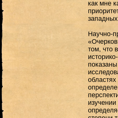
как мне 
приорите
западных
Научно-п
«Очерков»
том, что 
историко
показаны 
исследов
областях
определе
перспект
изучении
определя
степени 