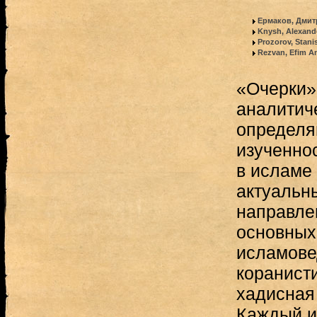
Ермаков, Дми
Knysh, Alexande
Prozorov, Stani
Rezvan, Efim An
«Очерки»
аналитич
определя
изученно
в исламе
актуальн
направле
основных
исламове
коранисти
хадисная
Каждый и