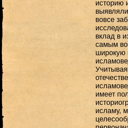
историю 
выявляли
вовсе за
исследов
вклад в и
самым во
широкую 
исламове
Учитывая 
отечестве
исламове
имеет по
историог
исламу, 
целесооб
первонач