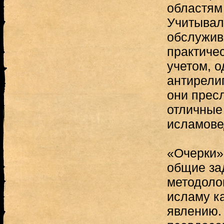
областям
Учитывал
обслужив
практичес
учетом, од
антирели
они прес
отличные 
исламове
«Очерки»
общие зад
методоло
исламу к
явлению.