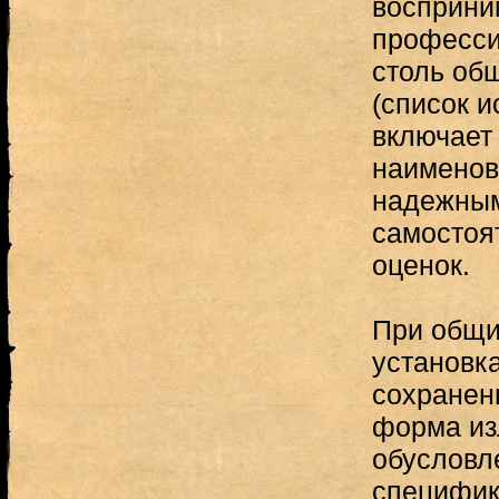
восприни
професси
столь об
(список 
включает
наименов
надежным
самостоя
оценок.
При общи
установка
сохранен
форма из
обусловл
специфик