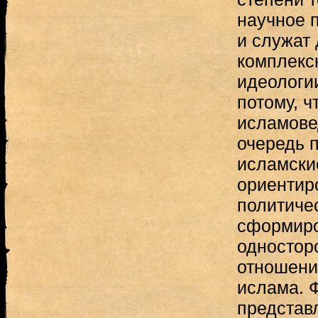
научное 
и служат
комплекс
идеологи
потому, ч
исламове
очередь 
исламски
ориентир
политиче
сформиро
одностор
отношение
ислама. 
представ