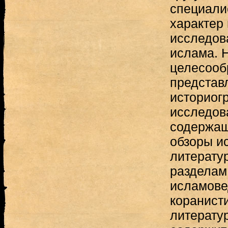
специали
характер
исследов
ислама. 
целесооб
представ
историог
исследов
содержащ
обзоры и
литерату
разделам
исламове
коранист
литерату