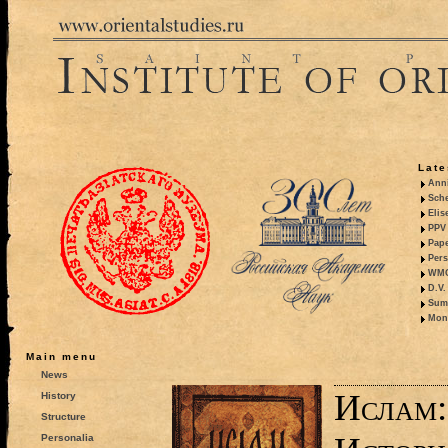
Late
Anni
Sche
Elis
PPV 
Pape
Pers
WMO,
D.V.
Summ
Mono
Main menu
News
Ислам:
History
Structure
Personalia