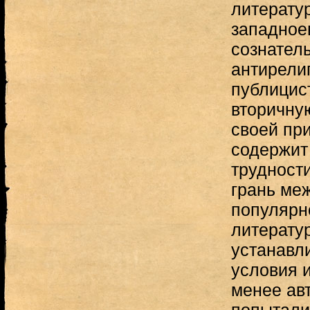
литератур
западное
сознател
антирели
публицис
вторичну
своей при
содержит
трудности
грань ме
популярн
литератур
устанавли
условия и
менее ав