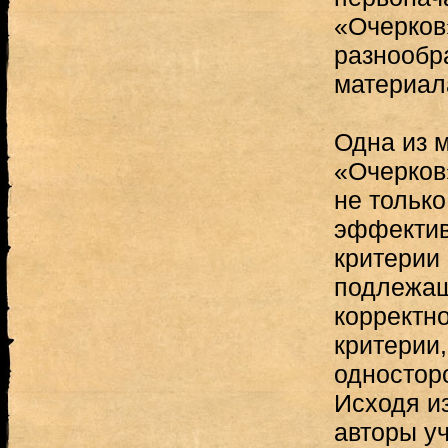
«Очерков»
разнообр
материал
Одна из 
«Очерков»
не только
эффектив
критерии
подлежащ
корректн
критерии,
односторо
Исходя и
авторы у