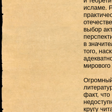
и теорети
исламе. 
практичес
отечеств
выбор ак
перспект
в значите
того, нас
адекватн
мирового
Огромный
литератур
факт, что
недоступ
кругу чит