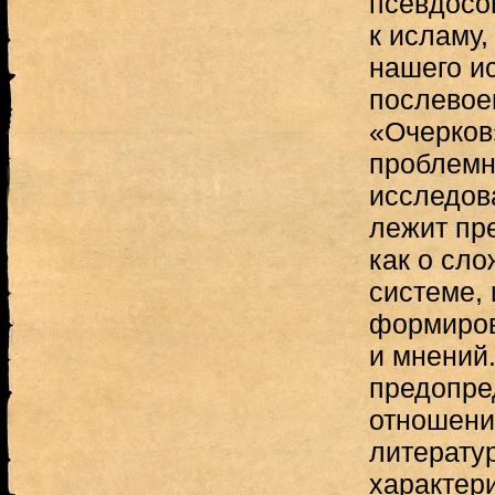
псевдосо
к исламу,
нашего и
послевое
«Очерков
проблемн
исследова
лежит пр
как о сл
системе,
формиров
и мнений.
предопре
отношени
литерату
характер