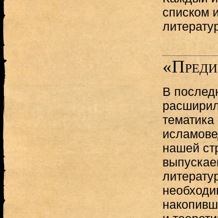
списком 
литерату
«Преди
В послед
расширил
тематика
исламовед
нашей ст
выпускае
литерату
необходи
накопивш