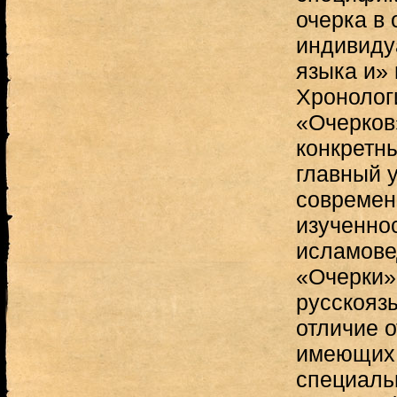
очерка в 
индивиду
языка и»
Хронолог
«Очерков
конкретн
главный 
современ
изученно
исламове
«Очерки»
русскояз
отличие о
имеющих 
специаль