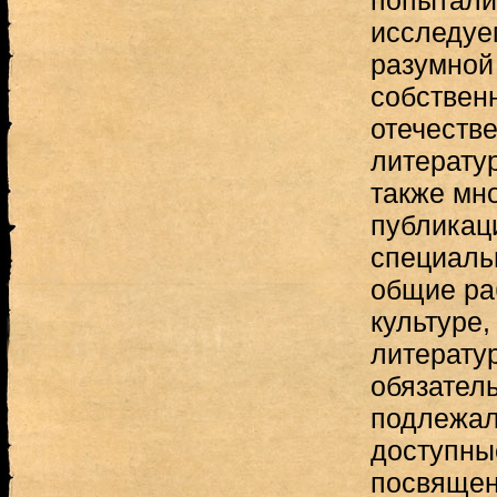
попыталис
исследуе
разумной
собствен
отечеств
литерату
также мн
публикац
специаль
общие ра
культуре,
литератур
обязател
подлежал
доступны
посвящен