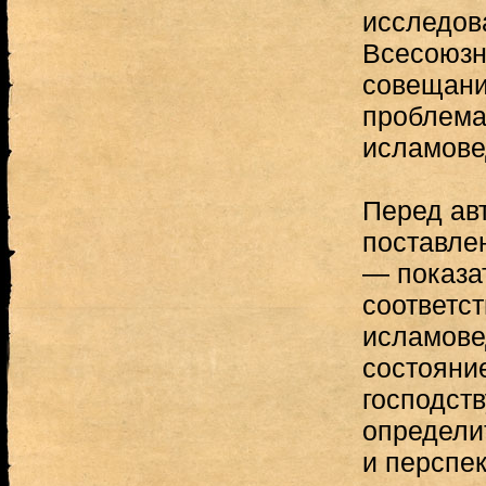
исследов
Всесоюзн
совещани
проблема
исламове
Перед ав
поставле
— показа
соответс
исламове
состояни
господст
определи
и перспе