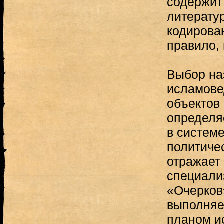
содержит
литератур
кодирован
правило, 
Выбор на
исламове
объектов
определя
в системе
политиче
отражает
специали
«Очерков
выполняет
планом и