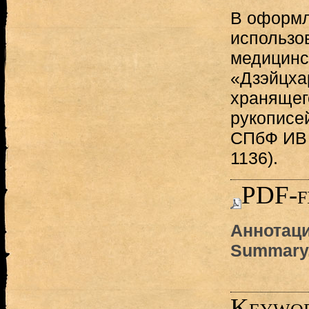
В оформл
использо
медицинс
«Дзэйцха
хранящег
рукописе
СПбФ ИВ 
1136).
PDF-f
Аннотаци
Summary
Keywo