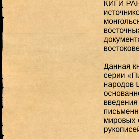
КИГИ РАН
источнико
монгольс
восточны
документ
востоков
Данная кн
серии «П
народов 
основанн
введения
письменн
мировых 
рукописе