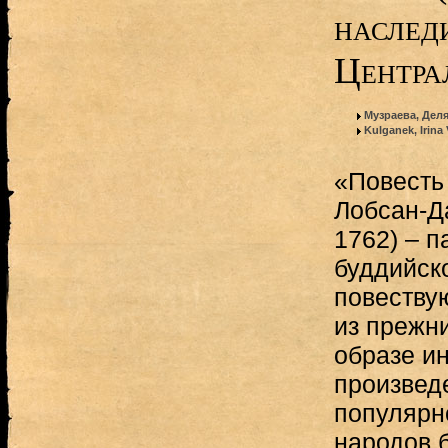
наслед
Централ
Музраева, Дел
Kulganek, Irina
«Повесть
Лобсан-Д
1762) – п
буддийско
повеству
из прежни
образе ин
произвед
популярн
народов 