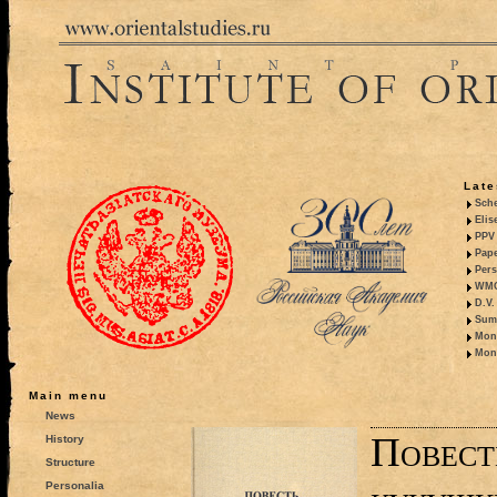
Late
Sche
Elis
PPV 
Pape
Pers
WMO,
D.V.
Summ
Mono
Mono
Main menu
News
Повест
History
Structure
Personalia