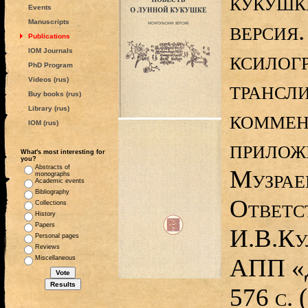
кукушк
Events
версия
Manuscripts
Publications
IOM Journals
ксилогр
PhD Program
Videos (rus)
трансли
Buy books (rus)
Library (rus)
коммен
IOM (rus)
прилож
What's most interesting for
you?
Abstracts of
Музрае
monographs
Academic events
Bibliography
Ответс
Collections
History
Papers
И.В.Ку
Personal pages
Reviews
АПП «Д
Miscellaneous
576 с.