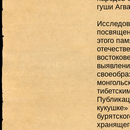
гуши Агв
Исследов
посвящен
этого пам
отечеств
востоков
выявлени
своеобра
монгольс
тибетски
Публикац
кукушке»
бурятског
хранящег