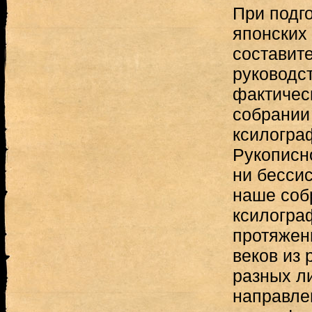
При подг
японских
составит
руководст
фактичес
собрании
ксилогра
Рукописн
ни бесси
наше соб
ксилогра
протяжен
веков из 
разных л
направле