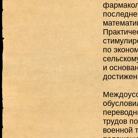
фармакол
последней
математи
Практиче
стимулир
по эконом
сельскому
и основан
достижен
Междоус
обуслови
переводн
трудов по
военной т