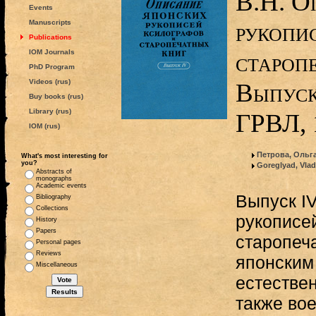
В.Н. О
Events
рукопис
Manuscripts
Publications
IOM Journals
староп
PhD Program
Videos (rus)
Выпуск
Buy books (rus)
Library (rus)
ГРВЛ, 
IOM (rus)
Петрова, Ольг
What's most interesting for
you?
Goreglyad, Vlad
Abstracts of
monographs
Academic events
Выпуск I
Bibliography
Collections
рукописе
History
Papers
старопеч
Personal pages
Reviews
японским
Miscellaneous
естествен
также во