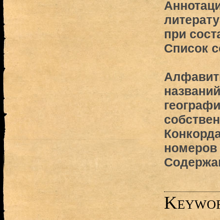
Аннотаци
литерату
при сост
Список 
Алфавит
названий
географи
собствен
Конкорд
номеров
Содержа
Keywo