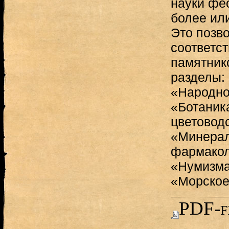
науки фе
более ил
Это позв
соответс
памятник
разделы:
«Народно
«Ботаника
цветовод
«Минерал
фармакол
«Нумизма
«Морское
PDF-f