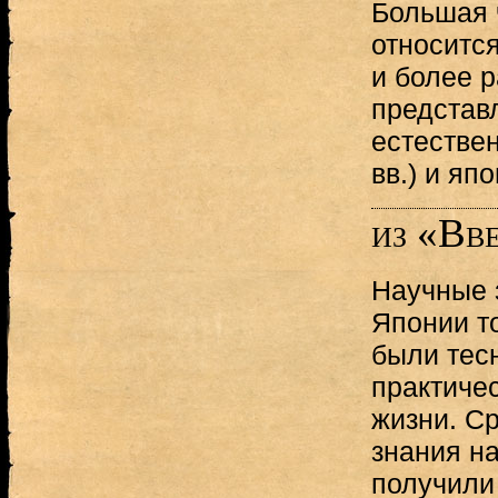
Большая 
относится 
и более 
представ
естестве
вв.) и яп
из «Вв
Научные 
Японии т
были тес
практиче
жизни. С
знания н
получили