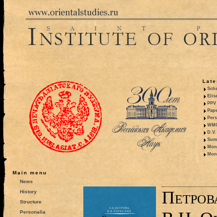
Late
Sche
Elis
PPV 
Pape
Pers
WMO,
D.V.
Summ
Mono
Mono
Main menu
News
Петров
History
Structure
Personalia