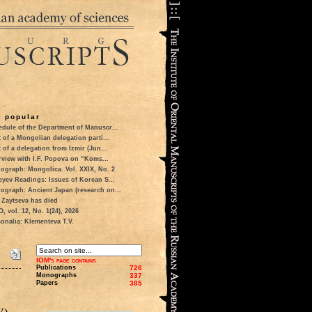
 popular
dule of the Department of Manuscr...
t of a Mongolian delegation parti...
t of a delegation from Izmir (Jun...
rview with I.F. Popova on “Koms...
ograph: Mongolica. Vol. XXIX, No. 2
eyev Readings: Issues of Korean S...
ograph: Ancient Japan (research on...
 Zaytseva has died
 vol. 12, No. 1(24), 2026
onalia: Klementeva T.V.
IOM's page contains
Publications
726
Monographs
337
Papers
385