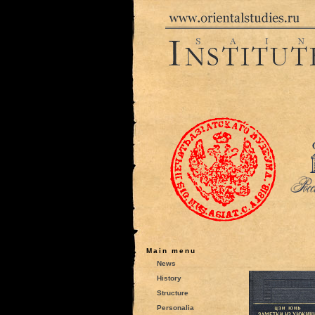
Main menu
News
History
Structure
Personalia