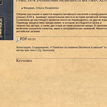
ГРВЛ, 1974. («Памятники письменности Востока», XLIV
Фишман, Ольга Лазаревна
Сборник рассказов и заметок видного китайского писателя и конфуцианск
ученого XVIII в. занимает значительное место в истории китайской литер
Сочинение до настоящего времени почти не переводилось на другие язык
Переводу предпослано предисловие, в котором исследуются жизнь и
творчество автора, а также дан очерк истории развития жанра. В прилож
включены указатели сюжетов, имен н географических названий. Имеется
английское резюме.
PDF-files
Аннотация, Содержание, «“Заметки из хижины Великое в малом” и 
автор Цзи юнь» [1], Summary
Keywords