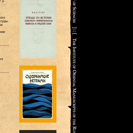
).
ого
атуры.
и.
ение
их