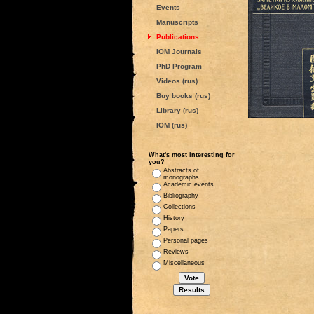
Events
Manuscripts
Publications
IOM Journals
PhD Program
Videos (rus)
Buy books (rus)
Library (rus)
IOM (rus)
What's most interesting for
you?
Abstracts of
monographs
Academic events
Bibliography
Collections
History
Papers
Personal pages
Reviews
Miscellaneous