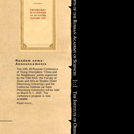
Random news:
Announcements
The 10th All-Russian Conference
of Young Orientalists “China and
Its Neighbours” jointly organized
by the IOM RAS, the Faculty of
Asian and African Studies (Saint
Petersburg University) and the
Confucius Institute (at Saint
Petersburg University) will be held
on March 6–7, 2025. The
conference program is now
available.
Read more...