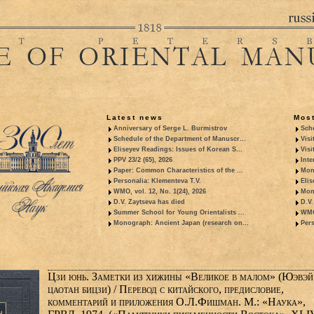
Latest news
Most
Anniversary of Serge L. Burmistrov
Sche
Schedule of the Department of Manuscr...
Visi
Eliseyev Readings: Issues of Korean S...
Visi
PPV 23/2 (65), 2026
Inte
Paper: Common Characteristics of the ...
Mon
Personalia: Klementeva T.V.
Elis
WMO, vol. 12, No. 1(24), 2026
Mon
D.V. Zaytseva has died
D.V.
Summer School for Young Orientalists ...
WMO,
Monograph: Ancient Japan (research on...
Pers
Цзи юнь. Заметки из хижины «Великое в малом» (Юэвэй
цаотан бицзи) / Перевод с китайского, предисловие,
комментарий и приложения О.Л.Фишман. М.: «Наука»,