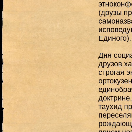
этноконф
(друзы п
самоназв
исповеду
Единого).
Дня соци
друзов ха
строгая э
ортокузе
единобра
доктрине,
таухид пр
переселя
рождающи