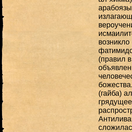
арабоязыч
излагающ
вероучен
исмаилит
возникло 
фатимидс
(правил в
объявлен
человече
божества
(гайба) а
грядущее
распрост
Антиливан
сложилас