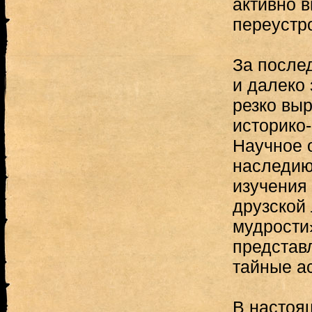
активно 
переустр
За после
и далеко
резко выр
историко
Научное 
наследию
изучения
друзской
мудрости
представ
тайные а
В настоя