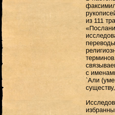
факсимил
рукописей
из 111 тр
«Послани
исследов
переводы
религиоз
терминов
связывае
с именам
`Али (умер
существу,
Исследов
избранны