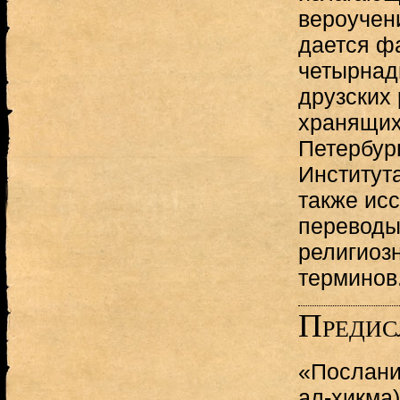
вероучен
дается ф
четырнадц
друзских 
хранящих
Петербур
Институт
также ис
переводы
религиоз
терминов
Предис
«Послани
ал-хикма