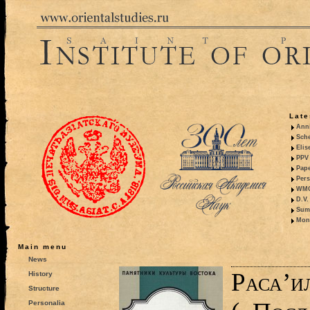
Late
Anni
Sche
Elis
PPV 
Pape
Pers
WMO,
D.V.
Summ
Mono
Main menu
News
Раса’и
History
Structure
Personalia