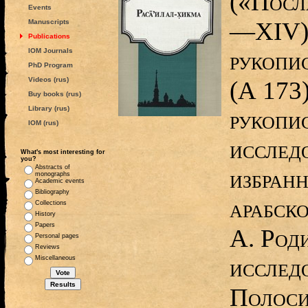
(«Посл
Events
—XIV):
Manuscripts
Publications
IOM Journals
рукоп
PhD Program
Videos (rus)
(А 173
Buy books (rus)
Library (rus)
рукопис
IOM (rus)
исследов
What's most interesting for
you?
Abstracts of
избран
monographs
Academic events
Bibliography
арабско
Collections
History
Papers
А. Роди
Personal pages
Reviews
исслед
Miscellaneous
Полоси