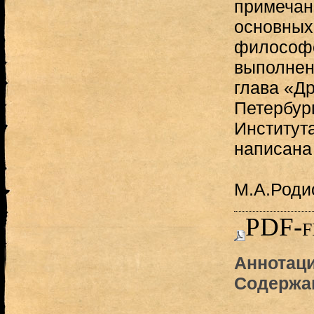
примечан
основных
философс
выполнен
глава «Др
Петербур
Институт
написана
М.А.Роди
PDF-f
Аннотаци
Содержа