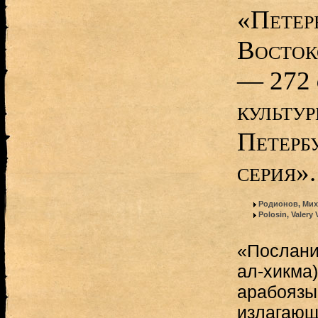
«Петер
Восток
— 272 
культу
Петерб
серия».
Родионов, Мих
Polosin, Valery
«Послани
ал-хикма
арабоязыч
излагающ