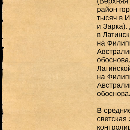
(Верхняя
район гор
тысяч в 
и Зарка).
в Латинск
на Филип
Австрали
обоснова
Латинско
на Филип
Австрали
обоснова
В средние
светская
контроли