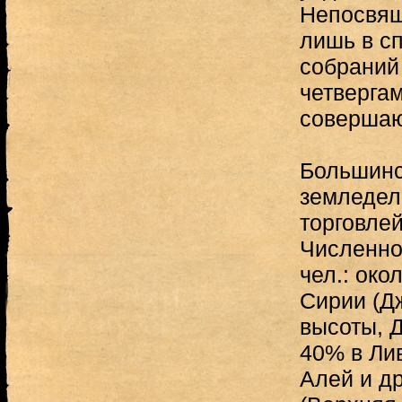
Непосвящ
лишь в с
собраний 
четверга
совершаю
Большинс
земледел
торговле
Численнос
чел.: око
Сирии (Д
высоты, Д
40% в Ли
Алей и др