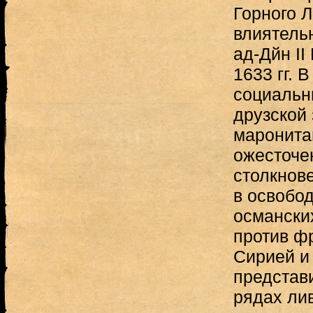
Горного 
влиятель
ад-Дйн I
1633 гг. 
социальн
друзской
маронита
ожесточе
столкнов
в освобо
османски
против ф
Сирией и
представ
рядах ли