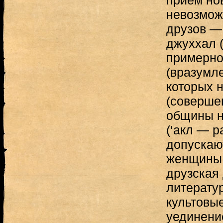
прием но
невозмож
друзов —
джуххал 
примерно
(вразумл
которых 
(соверше
общины н
(‘акл — р
допускаю
женщины;
друзская
литерату
культовы
уединение