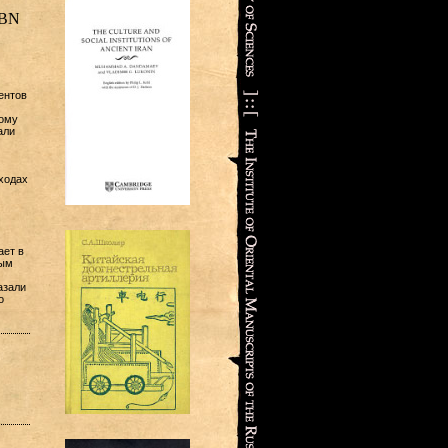
SBN
ентов
кому
али
ходах
ает в
ным
азали
о