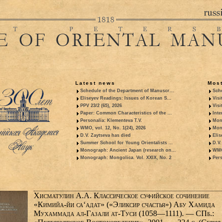
Latest news
Most
Schedule of the Department of Manuscr...
Sche
Eliseyev Readings: Issues of Korean S...
Visi
PPV 23/2 (65), 2026
Visi
Paper: Common Characteristics of the ...
Inte
Personalia: Klementeva T.V.
Mon
WMO, vol. 12, No. 1(24), 2026
Mon
D.V. Zaytseva has died
Elis
Summer School for Young Orientalists ...
D.V.
Monograph: Ancient Japan (research on...
WMO,
Monograph: Mongolica. Vol. XXIX, No. 2
Pers
Хисматулин А.А. Классическое суфийское сочинение
«Кимийа-йи са‘адат» («Эликсир счастья») Абу Хамида
Мухаммада ал-Газали ат-Туси (1058—1111). — СПб.: