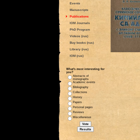
Events
Manuscripts
Publications
IOM Journals
PhD Program
Videos (rus)
Buy books (rus)
Library (rus)
IOM (rus)
What's most interesting for
you?
Abstracts of
monographs
Academic events
Bibliography
Collections
History
Papers
Personal pages
Reviews
Miscellaneous