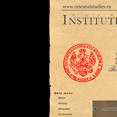
Main menu
News
History
Structure
Personalia