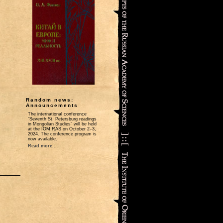
Random news:
Announcements
The international conference
“Seventh St. Petersburg readings
in Mongolian Studies” will be held
at the IOM RAS on October 2–3,
2024. The conference program is
now available.
Read more...