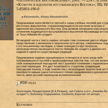
«Петербургское Востоковедение», 2001. — 224 с. (Серия
«Культура и идеология мусульманского Востока», III). I
5-85803-190-0
Khismatulin, Alexey Alexandrovich
Предлагаемая книга является третьей в серии учебных пособий для студ
восточных факультетов, специализирующихся на изучении культуры и
идеологии мусульманского Востока. Она целиком посвящена классичес
сочинению выдающегося мусульманского мыслителя Мухаммада ал-Газ
ат-Туси «Кймийа-йи са‘адат».
Во вводной части к тексту первых четырех глав сочинения дается общее
представление о жизненном и творческом пути автора, современных под
к его письменному наследию, а также освещается круг вопросов,
непосредственно касающихся текста «Кимийа-йи са‘адат» и данного его
издания в одной из существующих редакций.
Предлагаемое издание принципиально отличается от всех когда-либо
публиковавшихся пособий и арабографичных текстов тем, что оно включ
себя сканированный персидский текст рукописи сочинения с параллель
русским переводом. Это даст возможность студентам, владеющим
персидским языком, в ходе знакомства с незаурядным творчеством ал-Г
приобрести навыки самостоятельного чтения средневекового рукописног
текста, имея русский перевод как вспомогательный.
PDF-files
Аннотация, Предисловие [Е.А.Резван], «ал-Газали и его „Кимийа-йи
са‘адат“», Summary, Содержание, Contents, Коротко об авторе
Keywords