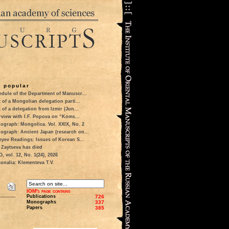
 popular
dule of the Department of Manuscr...
t of a Mongolian delegation parti...
t of a delegation from Izmir (Jun...
rview with I.F. Popova on “Koms...
ograph: Mongolica. Vol. XXIX, No. 2
ograph: Ancient Japan (research on...
eyev Readings: Issues of Korean S...
 Zaytseva has died
 vol. 12, No. 1(24), 2026
onalia: Klementeva T.V.
IOM's page contains
Publications
726
Monographs
337
Papers
385