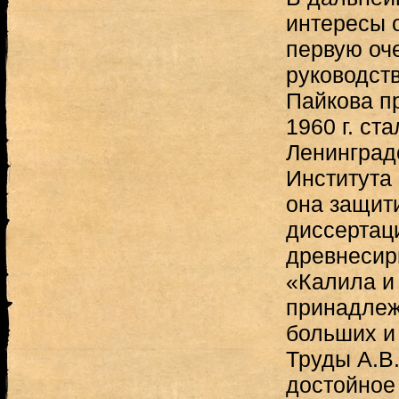
интересы 
первую оч
руководств
Пайкова п
1960 г. ст
Ленинград
Института 
она защит
диссертац
древнесир
«Калила и
принадлеж
больших и
Труды А.В
достойное