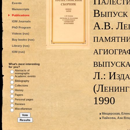
Палести
Events
Выпуск 
Manuscripts
Publications
IOM Journals
А.В. Ле
PhD Program
Videos (rus)
памятни
Buy books (rus)
Library (rus)
агиогра
IOM (rus)
выпуска
What's most interesting
for you?
Abstracts of
Л.: Изд
monographs
Academic events
Bibliography
(Ленинг
Collections
History
Papers
1990
Personal pages
Reviews
Miscellaneous
Мещерская, Елен
Пайкова, Аза Вл