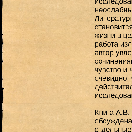
исследова
неослабны
Литератур
становитс
жизни в це
работа из
автор увл
сочинения
чувство и 
очевидно, 
действите
исследова
Книга А.В
обсуждена,
отдельные