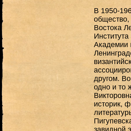
В 1950-196
общество,
Востока Л
Института
Академии 
Ленинград
византийск
ассоцииров
другом. Во
одно и то
Викторовн
историк, ф
литературы
Пигупевск
завидной 