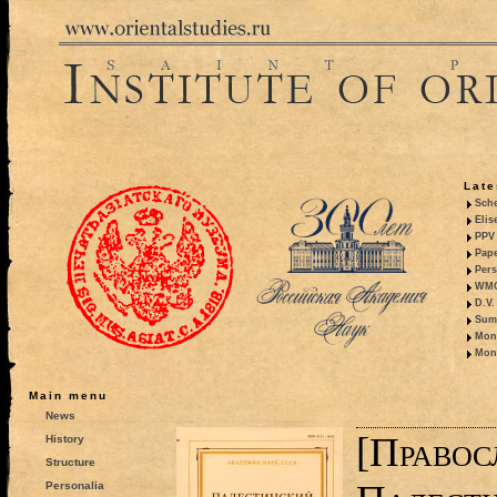
Late
Sche
Elis
PPV 
Pape
Pers
WMO,
D.V.
Summ
Mono
Mono
Main menu
News
[Правос
History
Structure
Personalia