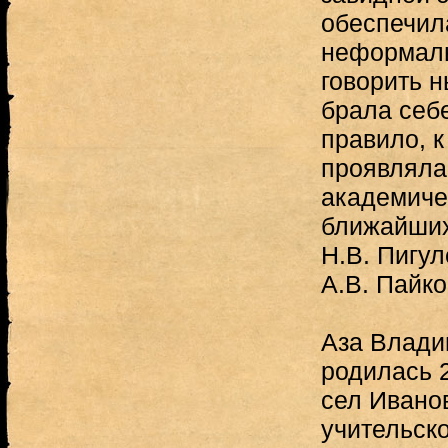
обеспечил
неформаль
говорить н
брала себе
правило, 
проявляла
академичес
ближайших
Н.В. Пигу
А.В. Пайко
Аза Влади
родилась 2
сел Ивано
учительск