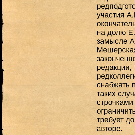
редподгот
участия А.
окончател
на долю Е
замысле А.
Мещерская
законченн
редакции, 
редколлег
снабжать 
таких случ
строчками
ограничить
требует до
авторе.