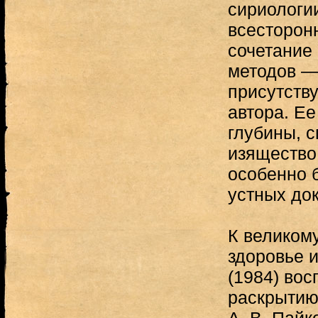
сириологи
всесторон
сочетание
методов —
присутству
автора. Е
глубины, с
изящество
особенно б
устных до
К великом
здоровье 
(1984) во
раскрытию