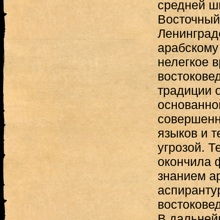
средней ш
Восточный
Ленинград
арабскому
нелегкое в
востокове
традиции о
основанно
совершенн
языков и т
угрозой. Т
окончила 
знанием ар
аспиранту
востоковед
В дальней