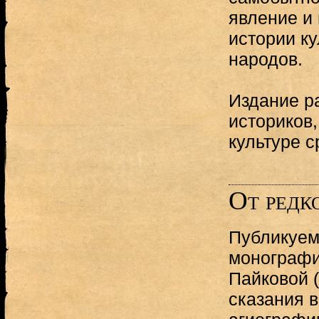
явление и
истории к
народов.
Издание р
историков,
культуре 
От редк
Публикуем
монограф
Пайковой 
сказания 