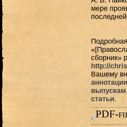
А. В. Пайк
мере проя
последней 
Подробная
«[Правосл
сборник» 
http://chri
Вашему вн
аннотаци
выпускам
статьи
.
PDF-fi