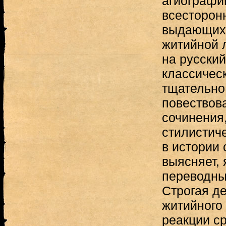
агиографи
всесторон
выдающихс
житийной 
на русский
классическ
тщательно
повествов
сочинения,
стилистич
в истории 
выясняет, 
переводны
Строгая д
житийного
реакции ср