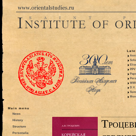
Late
Anni
Sche
Elis
PPV 
Pape
Pers
WMO,
D.V.
Summ
Mono
Main menu
News
Троцев
History
Structure
Personalia