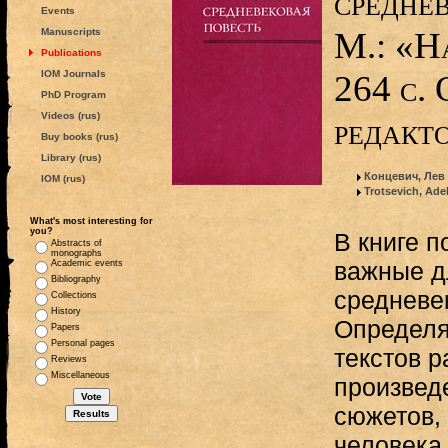
среднев
Events
М.: «Н
Manuscripts
Publications
IOM Journals
264 с.
PhD Program
Videos (rus)
редакт
Buy books (rus)
Library (rus)
Концевич, Лев
IOM (rus)
Trotsevich, Ade
What's most interesting for
you?
В книге 
Abstracts of
monographs
важные д
Academic events
Bibliography
средневе
Collections
History
Определя
Papers
Personal pages
текстов р
Reviews
Miscellaneous
произвед
сюжетов, 
человека,