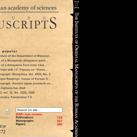
 popular
dule of the Department of Manuscr...
t of a Mongolian delegation parti...
t of a delegation from Izmir (Jun...
rview with I.F. Popova on “Koms...
ograph: Mongolica. Vol. XXIX, No. 2
eyev Readings: Issues of Korean S...
ograph: Ancient Japan (research on...
 Zaytseva has died
 vol. 12, No. 1(24), 2026
onalia: Klementeva T.V.
IOM's page contains
Publications
726
Monographs
337
Papers
385
тор
272