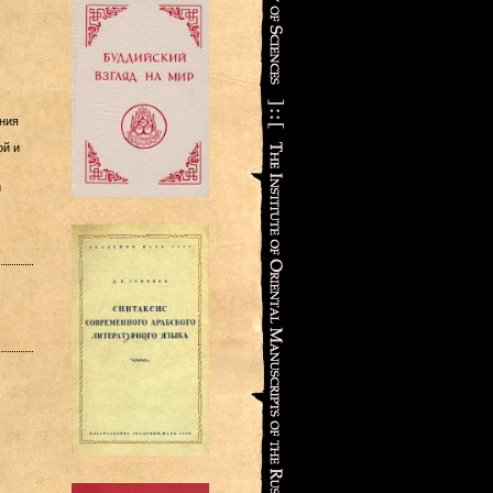
ния
ой и
и