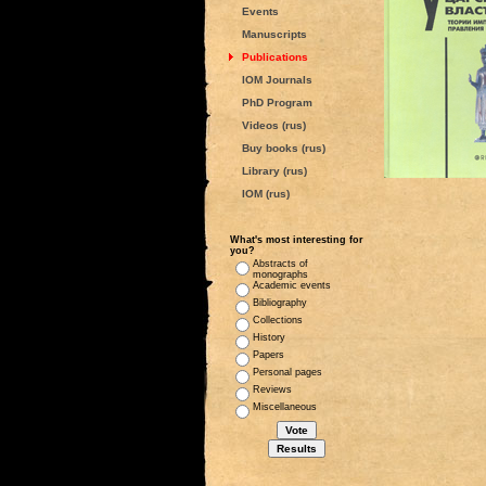
Events
Manuscripts
Publications
IOM Journals
PhD Program
Videos (rus)
Buy books (rus)
Library (rus)
IOM (rus)
What's most interesting for
you?
Abstracts of
monographs
Academic events
Bibliography
Collections
History
Papers
Personal pages
Reviews
Miscellaneous