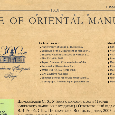
Latest news
Most
Anniversary of Serge L. Burmistrov
Sche
Schedule of the Department of Manuscr...
Visi
Eliseyev Readings: Issues of Korean S...
Visi
PPV 23/2 (65), 2026
Inte
Paper: Common Characteristics of the ...
Mon
Personalia: Klementeva T.V.
Elis
WMO, vol. 12, No. 1(24), 2026
Mon
D.V. Zaytseva has died
D.V.
Summer School for Young Orientalists ...
WMO,
Monograph: Ancient Japan (research on...
Pers
Шомахмадов С. X. Учение о царской власти (Теории
имперского правления в буддизме) / Ответственный редак
В.И.Рудой. СПб.: Петербургское Востоковедение, 2007. 