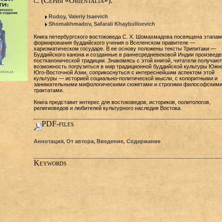
с. (Серия «Orientalia»).
Rudoy, Valeriy Isaevich
Shomakhmadov, Safarali Khaybulloevich
Книга петербургского востоковеда С. X. Шомахмадова посвящена этапам
формирования буддийского учения о Вселенском правителе —
харизматическом государе. В ее основу положены тексты Трипитаки —
Буддийского канона и созданные в раннесредневековой Индии произведе
постканонической традиции. Знакомясь с этой книгой, читатели получают
возможность погрузиться в мир традиционной буддийской культуры Южн
Юго-Восточной Азии, соприкоснуться с интереснейшим аспектом этой
культуры — историей социально-политической мысли, с колоритными и
занимательными мифологическими сюжетами и строгими философским
трактатами.
Книга представит интерес для востоковедов, историков, политологов,
религиоведов и любителей культурного наследия Востока.
PDF-files
Аннотация, От автора, Введение, Содержание
Keywords