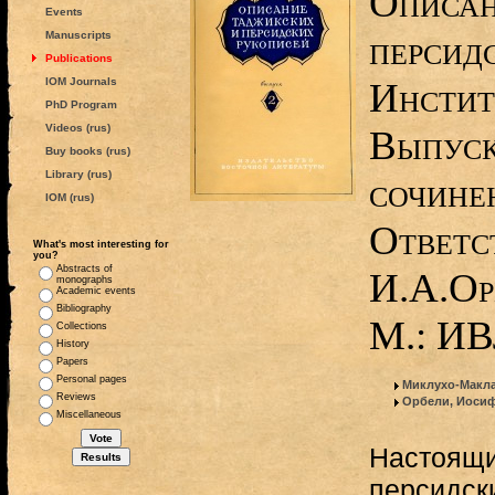
Описан
Events
персид
Manuscripts
Publications
IOM Journals
Инстит
PhD Program
Videos (rus)
Выпуск
Buy books (rus)
Library (rus)
сочине
IOM (rus)
Ответс
What's most interesting for
you?
Abstracts of
И.А.Ор
monographs
Academic events
Bibliography
М.: ИВ
Collections
History
Papers
Personal pages
Миклухо-Макла
Reviews
Орбели, Иоси
Miscellaneous
Настоящи
персидск