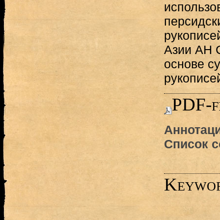
использо
персидск
рукописе
Азии АН 
основе с
рукописе
PDF-f
Аннотаци
Список с
Keywo