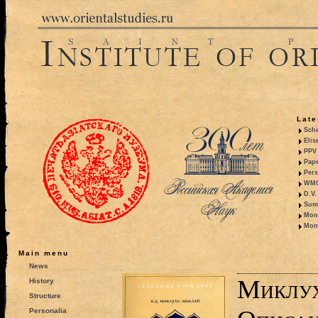
Late
Sche
Elis
PPV 
Pape
Pers
WMO,
D.V.
Summ
Mono
Mono
Main menu
News
Миклух
History
Structure
Personalia