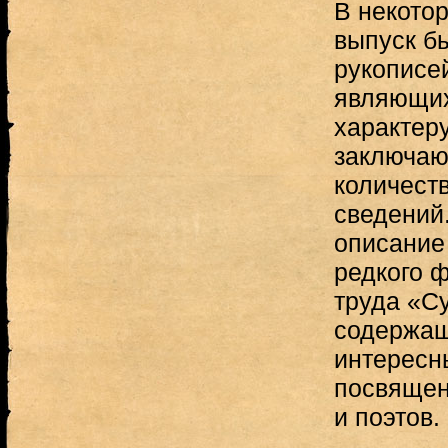
В некото
выпуск б
рукописе
являющих
характер
заключа
количест
сведений.
описание
редкого 
труда «С
содержащ
интересн
посвящен
и поэтов.