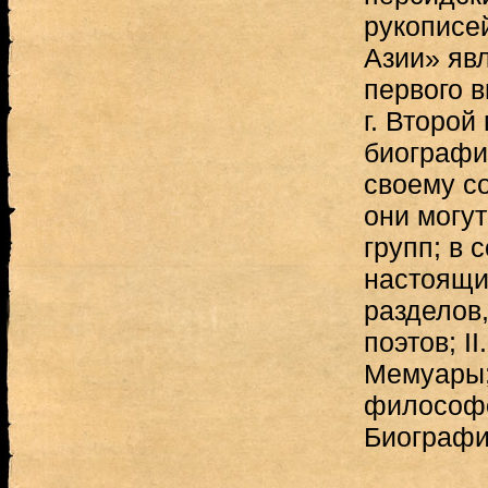
рукописе
Азии» яв
первого в
г. Второй
биографи
своему с
они могут
групп; в 
настоящий
разделов,
поэтов; II
Мемуары;
философо
Биографи