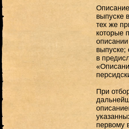
Описание
выпуске 
тех же пр
которые 
описании
выпуске;
в предис
«Описани
персидск
При отбо
дальнейш
описание
указанны
первому 