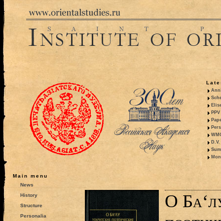
Late
Anni
Sche
Elis
PPV 
Pape
Pers
WMO,
D.V.
Summ
Mono
Main menu
News
О Ба‘л
History
Structure
Personalia