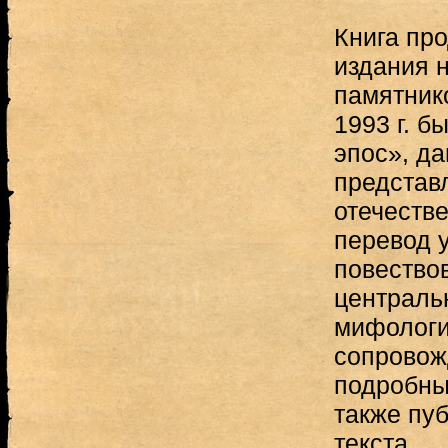
Книга пр
издания 
памятнико
1993 г. б
эпос», д
представ
отечеств
перевод у
повество
централь
мифологи
сопровож
подробны
также пуб
текста.