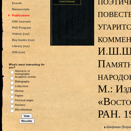
поэтич
Events
повест
Manuscripts
Publications
IOM Journals
угаритс
PhD Program
Videos (rus)
коммен
Buy books (rus)
Library (rus)
И.Ш.Ш
IOM (rus)
Памятн
What's most interesting for
you?
Abstracts of
народов
monographs
Academic events
Bibliography
М.: Из
Collections
History
Papers
«Восто
Personal pages
Reviews
РАН. 1
Miscellaneous
Шифман (Кора