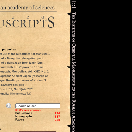
 popular
dule of the Department of Manuscr...
t of a Mongolian delegation parti...
t of a delegation from Izmir (Jun...
rview with I.F. Popova on “Koms...
ograph: Mongolica. Vol. XXIX, No. 2
ograph: Ancient Japan (research on...
eyev Readings: Issues of Korean S...
 Zaytseva has died
 vol. 12, No. 1(24), 2026
onalia: Klementeva T.V.
IOM's page contains
Publications
726
Monographs
337
Papers
385
у