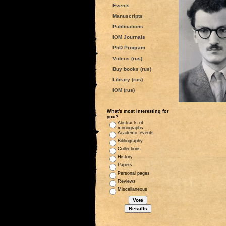
Events
Manuscripts
Publications
IOM Journals
PhD Program
Videos (rus)
Buy books (rus)
Library (rus)
IOM (rus)
What's most interesting for
you?
Abstracts of
monographs
Academic events
Bibliography
Collections
History
Papers
Personal pages
Reviews
Miscellaneous