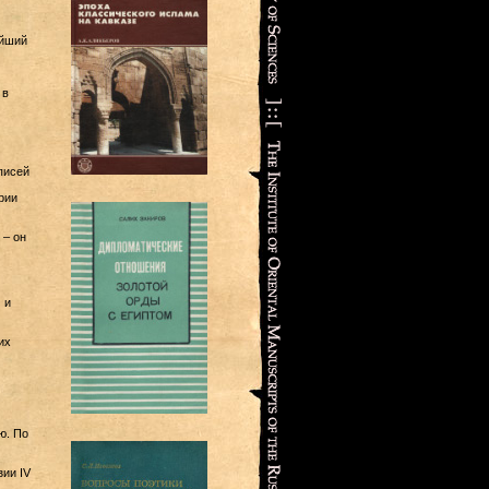
ейший
 в
писей
рии
 – он
 и
их
ю. По
ии IV