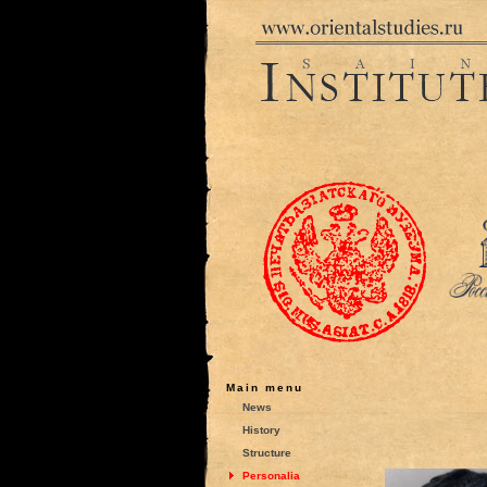
Main menu
News
History
Structure
Personalia