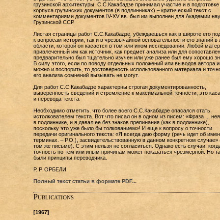
грузинской архитектуры. С.С.Какабадзе принимал участие и в подготовке
корпуса грузинских документов (в подлинниках) – критический текст с
комментариями документов IV-XV вв. был им выполнен для Академии нау
Грузинской ССР.
Листая страницы работ С.С.Какабадзе, убеждаешься как в широте его по
к вопросам истории, так и в чрезвычайной основательности его знаний в
области, которой он касается в том или ином исследовании. Любой матер
привлеченный им как источник, как предмет анализа или для сопоставле
предварительно был тщательно изучен или уже ранее был ему хорошо зн
В силу этого, если по поводу отдельных положений или выводов автора и
можно и поспорить, то достоверность использованного материала и точн
его анализа сомнений вызывать не могут.
Для работ С.С.Какабадзе характерны строгая документированность,
выверенность сведений и стремление к максимальной точности; это кас
и перевода текста.
Необходимо отметить, что более всего С.С.Какабадзе опасался стать
истолкователем текста. Вот что писал он в одном из писем: «Фраза ... не
в подлиннике, и я давал ее без знаков препинания (как в подлиннике),
поскольку это уже было бы толкованием»! И еще к вопросу о точности
передачи оригинального текста: «Я всегда даю форму (речь идет об имен
терминах. – Р.О.), засвидетельствованную в данном конкретном случае» 
том же письме). С этим нельзя не согласиться. Однако есть случаи, когд
точность по тем или иным причинам может показаться чрезмерной. Но т
были принципы переводчика.
Р. Р. ОРБЕЛИ
Полный текст статьи в формате PDF...
Publications
[1967]