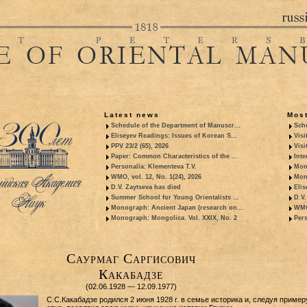
Latest news
Most
Schedule of the Department of Manuscr...
Sche
Eliseyev Readings: Issues of Korean S...
Visi
PPV 23/2 (65), 2026
Visi
Paper: Common Characteristics of the ...
Inte
Personalia: Klementeva T.V.
Mon
WMO, vol. 12, No. 1(24), 2026
Mon
D.V. Zaytseva has died
Elis
Summer School for Young Orientalists ...
D.V.
Monograph: Ancient Japan (research on...
WMO,
Monograph: Mongolica. Vol. XXIX, No. 2
Pers
Саурмаг Саргисович
Какабадзе
(02.06.1928 — 12.09.1977)
С.С.Какабадзе родился 2 июня 1928 г. в семье историка и, следуя пример