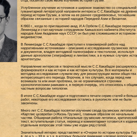
отца, посвятил свою жизнь изучению истории Грузии.
Углубленное изучение источников и широкое знакомство со специальной
гуманитарной литературой направили интересы С.С.Какабадзе на древн
период истории Грузии, а затем на ее раннее средневековье, теснейшим
образом связанные с историей народов Передней Азии и Византии.
К I960 г., когда по приглашению акад. И.А.Орбели С.С.Какабадзе переехал
Ленинград и стал научным сотрудником Кавказского кабинета Института
народов Азии Академии наук СССР, он был уже сложившимся историком-
медиевистом.
В Ленинграде С.С.Какабадзе приступил к планомерной работе над
нарративными источниками – описанию и исследованию грузинских лето
и документов, владея методикой палеографии и текстологии, используя
данные археологии (эпиграфика) и лингвистики, а в нужных случаях исто
архитектуры.
Направление интересов и творческой мысли С.С.Какабадзе расширялось
формировался и как историк и как историк культуры. Все материалы и
методика исследования служили ему для реконструкции жизни общества
интересующего его периода. Впрочем, в тех случаях, когда перед ним
возникала та или иная проблема, он не ограничивался строгими
хронологическими рамками и, в первую очередь, это относилось к общим
частным вопросам типологии.
В итоге С.С.Какабадзе издал и подготовил к печати серию статей и больш
работ, некоторые его исследования остались в рукописях или не были
закончены.
Много лет С.С.Какабадзе посвятил изучению свода грузинских летописей
«Картлис цховреба» («Жизнь Грузии»), главным образом ее начальным
частям. Обширная работа «Начальные грузинские летописи, критический
текст, вступительная статья, перевод и комментарии» готовится к издани
отдельным вопросам этой темы уже издан ряд статей.
Значительный интерес представляют и «Очерки по истории культуры Груз
в. до н.э. – XII в. н.э.», в которых большое внимание уделено вопросам