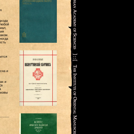
к
дхода
 любой
иал,
ния
аком.
ногда
ость
ается
ясна и
ах и
(в
а
аковы